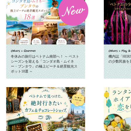
Others × Gourmet
Others × Play &
冬休みの旅行はベトナム南部へ！ ～ ベスト
機内誌「HER
シーズンを迎える「コンダオ島・ムイネ
の少数民族を
ー・ブンタウ」の極上ビーチ＆絶景観光ス
ポット18選 ～