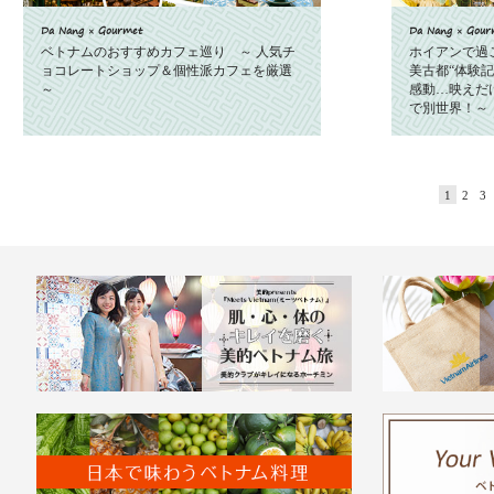
Da Nang × Gourmet
Da Nang × Gour
ベトナムのおすすめカフェ巡り ～ 人気チ
ホイアンで過
ョコレートショップ＆個性派カフェを厳選
美古都“体験記
～
感動…映えだ
で別世界！～
1
2
3