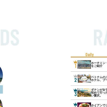
DS
R
Daily
ホーチミン
1
をご紹介
ベトナムの
2
ホテル、プ
ダナンが女子
3
初めて行っ
い贅沢。
ホイアンで