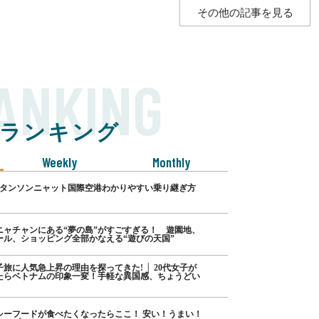
その他の記事を見る
ANKING
ランキング
Weekly
Monthly
･タンソンニャット国際空港わかりやすい乗り継ぎ方
ニャチャンにある“夢の島”がすごすぎる！ 遊園地、
ール、ショッピング全部かなえる“遊びの天国”
旅に人気急上昇の理由を探ってきた! │ 20代女子が
たらベトナムの印象一変！手軽な異国感、ちょうどい
シーフードが食べたくなったらここ！ 安い！うまい！