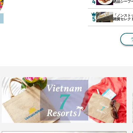
4
絶品シーフ
「ノンスト
5
ク
雑貨セレク