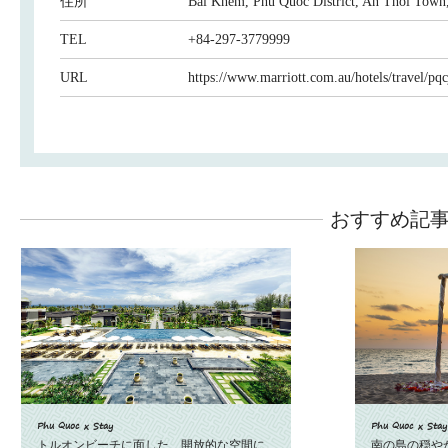
住所
Bai Khem, Phu Quoc District, An Thoi Town
TEL
+84-297-3779999
URL
https://www.marriott.com.au/hotels/travel/pq
おすすめ記
Phu Quoc x Stay
Phu Quoc x Stay
トルオンビーチに面した、開放的な空間に
南の島の穏や