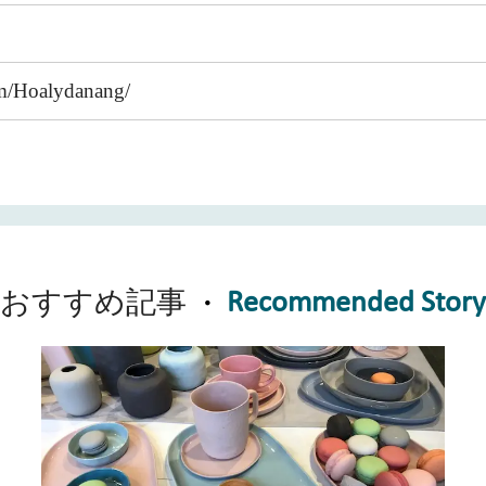
m/Hoalydanang/
Recommended Stor
おすすめ記事