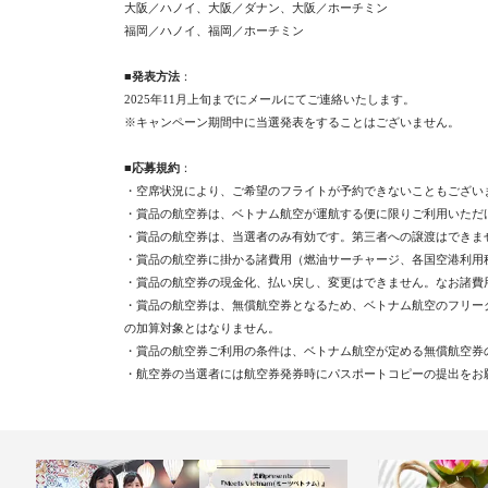
大阪／ハノイ、大阪／ダナン、大阪／ホーチミン
福岡／ハノイ、福岡／ホーチミン
■発表方法
：
2025年11月上旬までにメールにてご連絡いたします。
※キャンペーン期間中に当選発表をすることはございません。
■応募規約
：
・空席状況により、ご希望のフライトが予約できないこともござい
・賞品の航空券は、ベトナム航空が運航する便に限りご利用いただ
・賞品の航空券は、当選者のみ有効です。第三者への譲渡はできま
・賞品の航空券に掛かる諸費用（燃油サーチャージ、各国空港利用
・賞品の航空券の現金化、払い戻し、変更はできません。なお諸費
・賞品の航空券は、無償航空券となるため、ベトナム航空のフリー
の加算対象とはなりません。
・賞品の航空券ご利用の条件は、ベトナム航空が定める無償航空券
・航空券の当選者には航空券発券時にパスポートコピーの提出をお