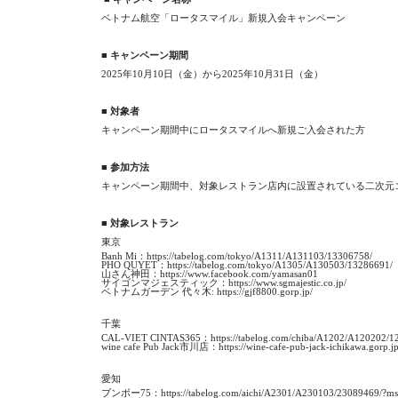
ベトナム航空「ロータスマイル」新規入会キャンペーン
■
キャンペーン期間
2025年10月10日（金）から2025年10月31日（金）
■
対象者
キャンペーン期間中にロータスマイルへ新規ご入会された方
■
参加方法
キャンペーン期間中、対象レストラン店内に設置されている二次元
■
対象レストラン
東京
Banh Mi：
https://tabelog.com/tokyo/A1311/A131103/13306758/
PHO QUYET：
https://tabelog.com/tokyo/A1305/A130503/13286691/
山さん神田：
https://www.facebook.com/yamasan01
サイゴンマジェスティック：
https://www.sgmajestic.co.jp/
ベトナムガーデン 代々木:
https://gjf8800.gorp.jp/
千葉
CAL-VIET CINTAS365：
https://tabelog.com/chiba/A1202/A120202/1
wine cafe Pub Jack市川店：
https://wine-cafe-pub-jack-ichikawa.gorp.jp
愛知
ブンボー75：
https://tabelog.com/aichi/A2301/A230103/23089469/