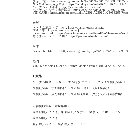
フォーゴン：
https://tabelog.com/aichi/A2301/A230103/23080833/?
Nha Viet Nam 名古屋店：
https://tabelog.com/aichi/A2301/A230101/2
ベトナムデリ珈琲：
https://vietnamdelicoffee.com/
ベトナムキッチン藤浪駅店：
https://tabelog.com/aichi/A2302/A2302
VIN CAFÉ：
https://tabelog.com/aichi/A2301/A230101/23093265/?m
大阪
ベトナム酒場 ビアホイ：
https://biahoi-osaka.com/ja/
NGON巻：
https://ngonmaki.owst.jp/
Lá – Hanoi Deli：
https://www.facebook.com/HanoiPhoVietnameseNood
激うまバインミー 本店：
https://gekiuma-banhmi.com/
兵庫
Asian table LOTUS：
https://tabelog.com/hyogo/A2801/A280110/2807
福岡
VIETNAMESE CUISINE：
https://tabelog.com/fukuoka/A4001/A4001
■
賞品
ベトナム航空 日本発ベトナム行き エコノミークラス往復航空券 ｘ 
往復航空券・予約期間：～2025年12月19日(金) 発券分
往復航空券・旅行期間：～2026年3月31日(火)までの帰着便対象
＜往復航空券・対象路線＞
東京成田／ハノイ、東京成田／ダナン、東京成田／ホーチミン
東京羽田／ハノイ
名古屋／ハノイ、名古屋／ホーチミン