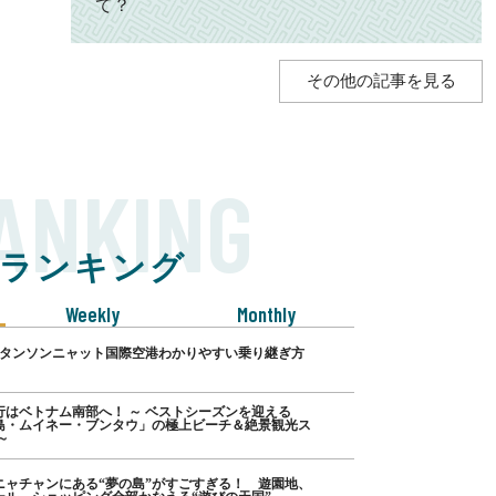
て？
その他の記事を見る
ANKING
ランキング
Weekly
Monthly
･タンソンニャット国際空港わかりやすい乗り継ぎ方
行はベトナム南部へ！ ～ ベストシーズンを迎える
島・ムイネー・ブンタウ」の極上ビーチ＆絶景観光ス
～
ニャチャンにある“夢の島”がすごすぎる！ 遊園地、