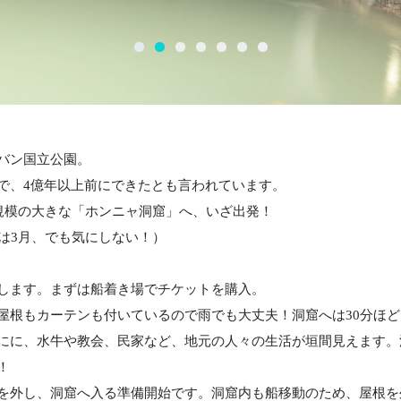
バン国立公園。
で、4億年以上前にできたとも言われています。
も規模の大きな「ホンニャ洞窟」へ、いざ出発！
は3月、でも気にしない！）
します。まずは船着き場でチケットを購入。
屋根もカーテンも付いているので雨でも大丈夫！洞窟へは30分ほ
にに、水牛や教会、民家など、地元の人々の生活が垣間見えます。
！
を外し、洞窟へ入る準備開始です。洞窟内も船移動のため、屋根を外