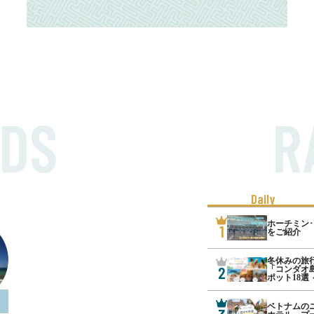
DS
R
Daily
ホーチミン
1
をご紹介
冬休みの旅
2
「コンダオ
ポット18選 
ベトナムの