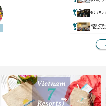
3
ホテル、プ
4
安くて早い
可愛いデザ
5
ク
「Hana Vie