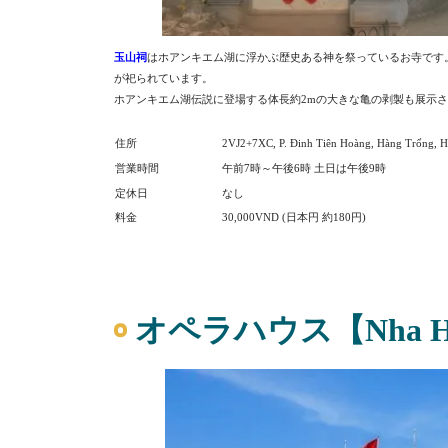
玉山祠
はホアンキエム湖に浮かぶ歴史ある神を祭っているお寺です
が祀られています。
ホアンキエム湖伝説に登場する体長約2m
の大きな亀の剥製も展示さ
住所
2VJ2+7XC, P. Đinh Tiên Hoàng, Hàng Trống, H
営業時間
午前7時～午後6時 土日は午後9時
定休日
なし
料金
30,000VND (日本円 約180円)
オペラハウス【Nha Hat