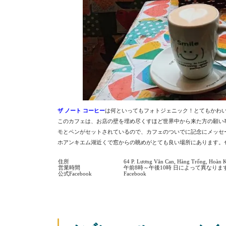
ザ ノート コーヒー
は何といってもフォトジェニック！とてもかわ
このカフェは、お店の壁を埋め尽くすほど世界中から来た方の願い
モとペンがセットされているので、カフェのついでに記念にメッセ
ホアンキエム湖近くで窓からの眺めがとても良い場所にあります。
住所
64 P. Lương Văn Can, Hàng Trống, Hoàn 
営業時間
午前8時～午後10時 日によって異なりま
公式Facebook
Facebook