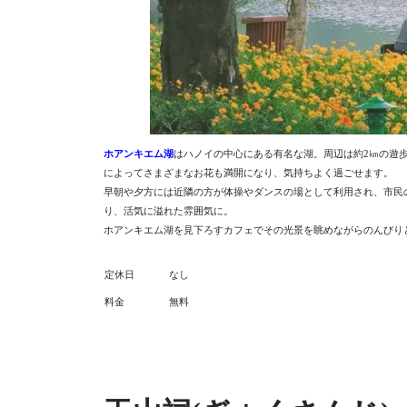
ホアンキエム湖
はハノイの中心にある有名な湖。周辺は約2㎞の遊
によってさまざまなお花も満開になり、気持ちよく過ごせます。
早朝や夕方には近隣の方が体操やダンスの場として利用され、市民
り、活気に溢れた雰囲気に。
ホアンキエム湖を見下ろすカフェでその光景を眺めながらのんびり
定休日
なし
料金
無料