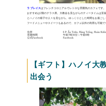
ラ プレイス
はフレンチコロニアルでレトロな雰囲気のカフェです。
おすすめは2階のテラス席。大教会を見ながらのティータイムは至
とハノイの様子や人々を見ながら、ゆっくりとした時間をお過ごし
フードメニューやスイーツもあるので、カフェ以外の利用も可能で
住所
6 P. Ấu Triệu, Hàng Trống, Hoàn Kiế
営業時間
午前7時30分～午前0時
公式Facebook
Facebook
【ギフト】ハノイ大
出会う