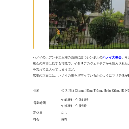
ハノイのホアンキエム湖の西側に建つシンボルの
ハノイ大教会
。そ
教会の内部は見学も可能で、イタリアのヴェネチアから輸入された
を忘れて見入ってしまうほど。
広場の正面には、ハノイの街を見守っているかのようにマリア像が
住所
40
P. Nhà Chung, Hàng Trống, Hoàn Kiếm, Hà Nộ
午前8時～午前11時
営業時間
午後2時～午後5時
定休日
なし
料金
無料