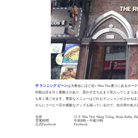
ザ ランニング ビーン
は大教会にほど近いNha Tho通りにあるホ
外観は目を引く素敵さがあり、思わず立ち止まり見入ってしまうほ
ち良く過ごせます。豊富なメニューはどれもテンションが上がるほ
さらにコーヒー豆や素敵なグッズも揃っているので、自分用や友人
住所
22 P. Nhà Thờ, Hàng Trống, Hoàn Kiếm, Hà
営業時間
午前8時～午後10時
公式Facebook
Facebook