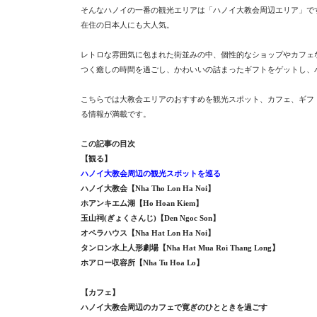
そんなハノイの一番の観光エリアは「ハノイ大教会周辺エリア」で
在住の日本人にも大人気。
レトロな雰囲気に包まれた街並みの中、個性的なショップやカフェ
つく癒しの時間を過ごし、かわいいの詰まったギフトをゲットし、
こちらでは大教会エリアのおすすめを観光スポット、カフェ、ギフ
る情報が満載です。
この記事の目次
【観る】
ハノイ大教会周辺の観光スポットを巡る
ハノイ大教会【Nha Tho Lon Ha Noi】
ホアンキエム湖【Ho Hoan Kiem】
玉山祠(ぎょくさんじ)【Den Ngoc Son】
オペラハウス【Nha Hat Lon Ha Noi】
タンロン水上人形劇場【Nha Hat Mua Roi Thang Long】
ホアロー収容所【Nha Tu Hoa Lo】
【カフェ】
ハノイ大教会周辺のカフェで寛ぎのひとときを過ごす