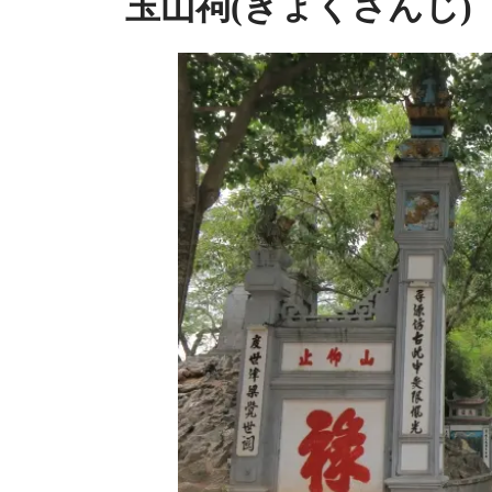
玉山祠(ぎょくさんじ)【De