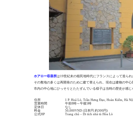
ホアロー収容所
は19世紀末の植民地時代にフランスによって造られ
その敷地の多くは再開発のために建て替えられ、現在は建物の中心
市内の中心地にひっそりとたたずんでいる様子は当時の歴史が感じ
住所
1 P. Hoả Lò, Trần Hưng Đạo, Hoàn Kiếm, Hà Nộ
営業時間
午前8時～午後5時
定休日
なし
料金
50,000VND (日本円 約300円)
公式HP
Trang chủ – Di tích nhà tù Hỏa Lò