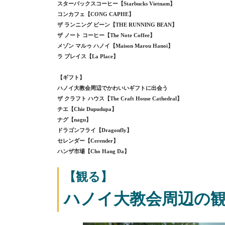
スターバックスコーヒー【Starbucks Vietnam】
コンカフェ【CONG CAPHE】
ザ ランニング ビーン【THE RUNNING BEAN】
ザ ノート コーヒー【The Note Coffee】
メゾン マルゥ ハノイ【Maison Marou Hanoi】
ラ プレイス【La Place】
【ギフト】
ハノイ大教会周辺でかわいいギフトに出会う
ザ クラフト ハウス【The Craft House Cathedral】
チエ【Chie Dupudupa】
ナグ【nagu】
ドラゴンフライ【Dragonfly】
セレンダー【Cerender】
ハンザ市場【Cho Hang Da】
【観る】
ハノイ大教会周辺の