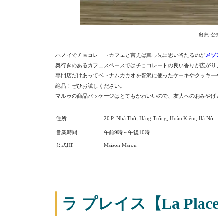
出典:公式F
ハノイでチョコレートカフェと言えば真っ先に思い当たるのが
メゾ
奥行きのあるカフェスペースではチョコレートの良い香りが広がり
専門店だけあってベトナムカカオを贅沢に使ったケーキやクッキー
絶品！ぜひお試しください。
マルゥの商品パッケージはとてもかわいいので、友人へのおみやげ
住所
2
0 P. Nhà Thờ, Hàng Trống, Hoàn Kiếm, Hà Nội
営業時間
午前9時～午後10時
公式HP
Maison Marou
ラ プレイス【La Plac