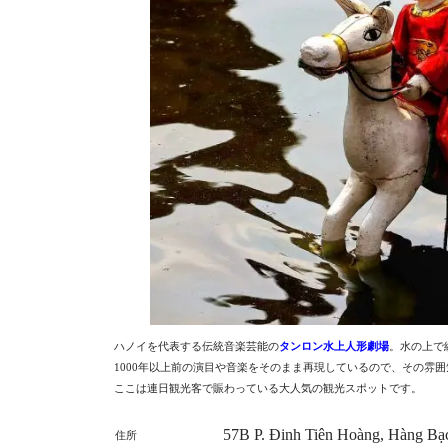
ハノイを代表する伝統音楽芸能の
タンロン水上人形劇場
。水の上で
1000年以上前の演目や音楽をそのまま再現しているので、その雰
ここは連日観光客で賑わっている大人気の観光スポットです。
57B P. Đinh Tiên Hoàng, Hàng Bạ
住所