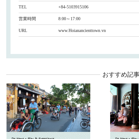
TEL
+84-5103915106
営業時間
8:00～17:00
URL
www.Hoianancienttown.vn
おすすめ記
Da Nang x Play & Experience
Da Nang x Play 