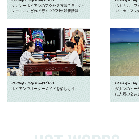
ダナンーホイアンのアクセス方法７選│タク
ベトナム フォ
シー・バスどれで行く？2024年最新情報
ン・ホイアン
Da Nang x Play & Experience
Da Nang x Play 
ホイアンでオーダーメイドを楽しもう
ダナンのビー
に人気の公共