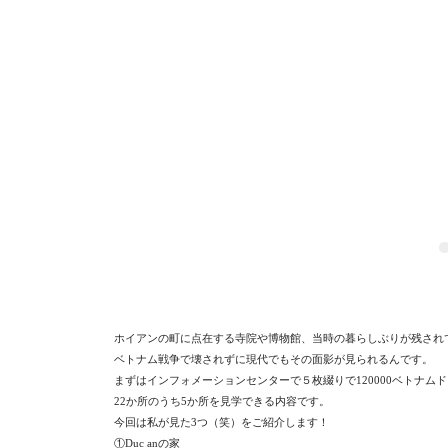
ホイアンの町に点在する寺院や博物館、当時の暮らしぶりが残され
ベトナム戦争で壊されずに現代でもその面影が見られるんです。
まずはインフォメーションセンターで５枚綴りで120000ベトナムド
22か所のうち5か所を見学できる内容です。
今回は私が見た3つ（笑）をご紹介します！
①Duc anの家