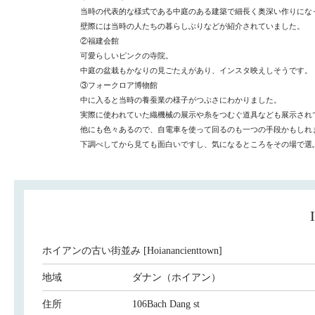
当時の代表的な様式である中庭のある建築で細長く奥深い作りにな
壁際には当時の人たちの暮らしぶりなどが紹介されていました。
②福建会館
可愛らしいピンクの寺院。
中庭の盆栽もかなりの見ごたえがあり、インスタ映えしそうです。
③フォークロア博物館
中に入ると当時の養蚕業の様子がつぶさにわかりました。
実際に使われていた織機械の展示や糸をつむぐ道具なども展示され
他にも色々あるので、自電車を使って回るのも一つの手段かもしれ
下調べしてから見ても面白いですし、気になるところをその場で選
ホイアンの古い街並み [Hoianancienttown]
地域
ダナン（ホイアン）
住所
106Bach Dang st