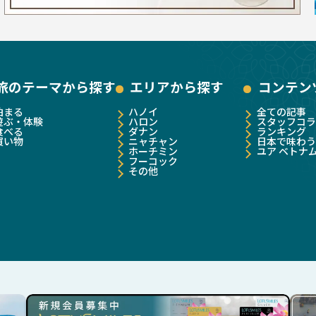
旅のテーマから探す
エリアから探す
コンテン
泊まる
ハノイ
全ての記事
遊ぶ・体験
ハロン
スタッフコラ
食べる
ダナン
ランキング
買い物
ニャチャン
日本で味わう
ホーチミン
ユア ベトナ
フーコック
その他