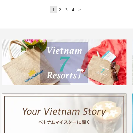
1
2
3
4
>