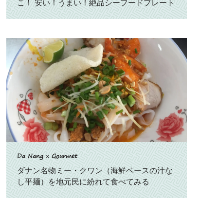
こ！ 安い！うまい！絶品シーフードプレート
Da Nang × Gourmet
ダナン名物ミー・クワン（海鮮ベースの汁な
し平麺）を地元民に紛れて食べてみる