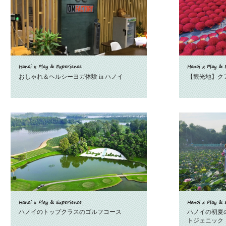
Hanoi x Play & Experience
Hanoi x Play & 
おしゃれ＆ヘルシーヨガ体験 in ハノイ
【観光地】クア
Hanoi x Play & Experience
Hanoi x Play & 
ハノイのトップクラスのゴルフコース
ハノイの初夏
トジェニッ