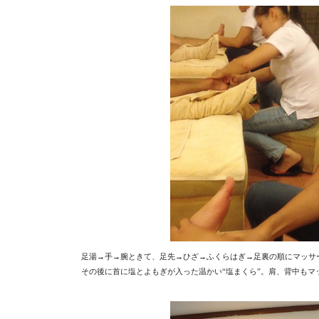
足湯→手→腕ときて、足先→ひざ→ふくらはぎ→足裏の順にマッサ
その後に首に塩とよもぎが入った温かい“塩まくら”。肩、背中もマ